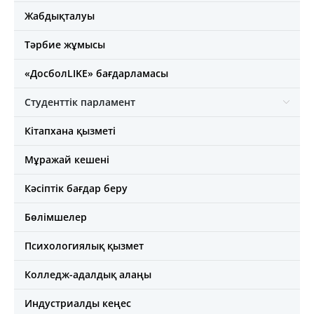
Жабдықталуы
Тәрбие жұмысы
«ДосболLIKE» бағдарламасы
Студенттік парламент
Кітапхана қызметі
Мұражай кешені
Кәсіптік бағдар беру
Бөлімшелер
Психологиялық қызмет
Колледж-адалдық алаңы
Индустриалды кеңес