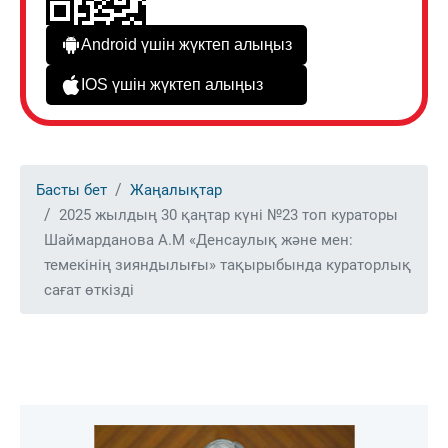
Android үшін жүктеп алыңыз
IOS үшін жүктеп алыңыз
Басты бет
Жаңалықтар
2025 жылдың 30 қаңтар күні №23 топ кураторы
Шаймарданова А.М «Денсаулық және мен:
темекінің зияндылығы» тақырыбында кураторлық
сағат өткізді