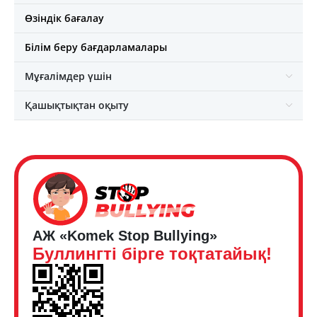
Өзіндік бағалау
Білім беру бағдарламалары
Мұғалімдер үшін
Қашықтықтан оқыту
АЖ «Komek Stop Bullying»
Буллингті бірге тоқтатайық!