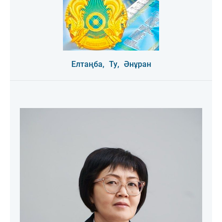
Елтаңба,
Ту,
Әнұран