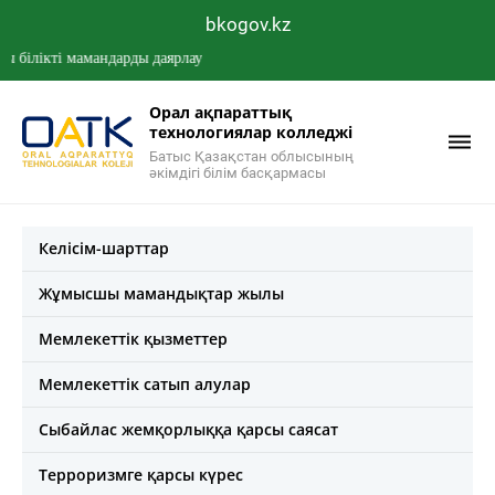
bkogov.kz
ікті мамандарды даярлау
Орал ақпараттық
технологиялар колледжі
Батыс Қазақстан облысының
әкімдігі білім басқармасы
Келісім-шарттар
Жұмысшы мамандықтар жылы
Мемлекеттік қызметтер
Мемлекеттік сатып алулар
Сыбайлас жемқорлыққа қарсы саясат
Терроризмге қарсы күрес