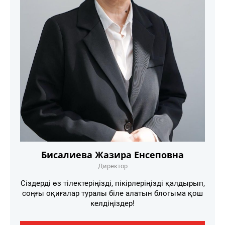
Бисалиева Жазира Енсеповна
Директор
Сіздерді өз тілектеріңізді, пікірлеріңізді қалдырып,
соңғы оқиғалар туралы біле алатын блогыма қош
келдіңіздер!