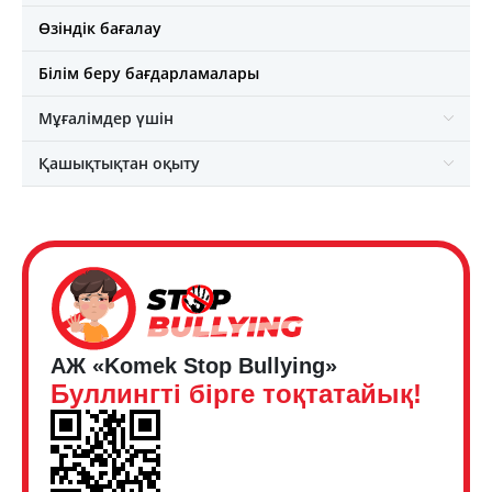
Өзіндік бағалау
Білім беру бағдарламалары
Мұғалімдер үшін
Қашықтықтан оқыту
АЖ «Komek Stop Bullying»
Буллингті бірге тоқтатайық!