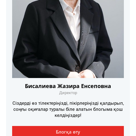
Бисалиева Жазира Енсеповна
Директор
Сіздерді өз тілектеріңізді, пікірлеріңізді қалдырып,
соңғы оқиғалар туралы біле алатын блогыма қош
келдіңіздер!
Блогқа өту