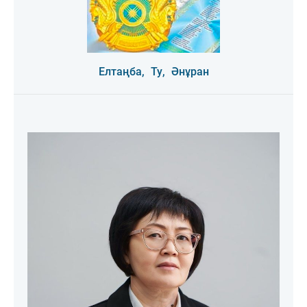
Елтаңба,
Ту,
Әнұран