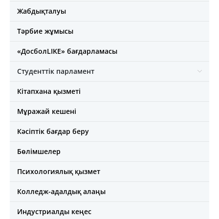
Жабдықталуы
Тәрбие жұмысы
«ДосболLIKE» бағдарламасы
Студенттік парламент
Кітапхана қызметі
Мұражай кешені
Кәсіптік бағдар беру
Бөлімшелер
Психологиялық қызмет
Колледж-адалдық алаңы
Индустриалды кеңес