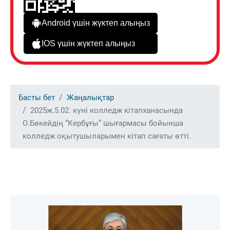
Android үшін жүктеп алыңыз
IOS үшін жүктеп алыңыз
Басты бет
Жаңалықтар
2025ж.5.02. күні колледж кітапханасында
О.Бөкейдің “Кербұғы” шығармасы бойынша
колледж оқытушыларымен кітап сағаты өтті.