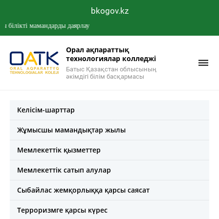
bkogov.kz
ікті мамандарды даярлау
Орал ақпараттық
технологиялар колледжі
Батыс Қазақстан облысының
әкімдігі білім басқармасы
Келісім-шарттар
Жұмысшы мамандықтар жылы
Мемлекеттік қызметтер
Мемлекеттік сатып алулар
Сыбайлас жемқорлыққа қарсы саясат
Терроризмге қарсы күрес