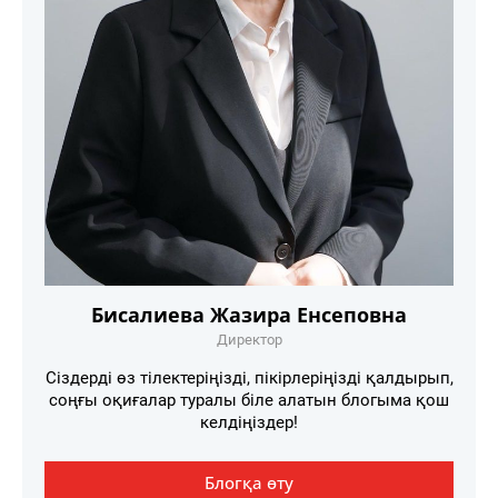
Бисалиева Жазира Енсеповна
Директор
Сіздерді өз тілектеріңізді, пікірлеріңізді қалдырып,
соңғы оқиғалар туралы біле алатын блогыма қош
келдіңіздер!
Блогқа өту