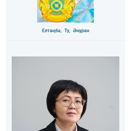
Елтаңба,
Ту,
Әнұран