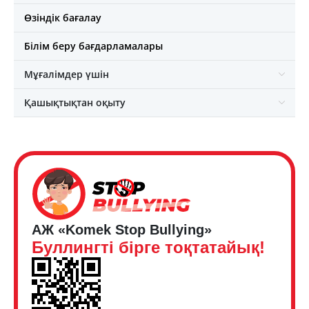
Өзіндік бағалау
Білім беру бағдарламалары
Мұғалімдер үшін
Қашықтықтан оқыту
АЖ «Komek Stop Bullying»
Буллингті бірге тоқтатайық!