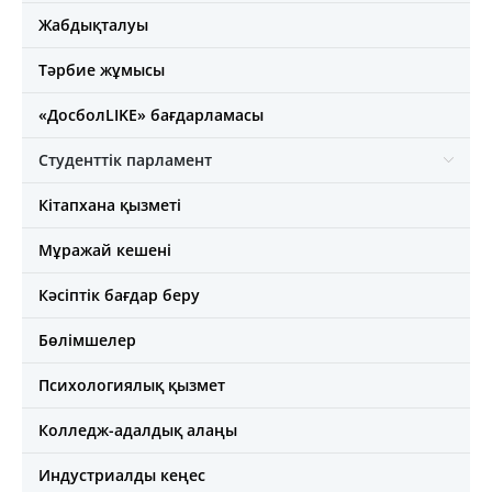
Жабдықталуы
Тәрбие жұмысы
«ДосболLIKE» бағдарламасы
Студенттік парламент
Кітапхана қызметі
Мұражай кешені
Кәсіптік бағдар беру
Бөлімшелер
Психологиялық қызмет
Колледж-адалдық алаңы
Индустриалды кеңес