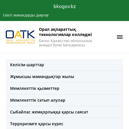
bkogov.kz
ті мамандарды даярлау
Орал ақпараттық
технологиялар колледжі
Батыс Қазақстан облысының
әкімдігі білім басқармасы
Келісім-шарттар
Жұмысшы мамандықтар жылы
Мемлекеттік қызметтер
Мемлекеттік сатып алулар
Сыбайлас жемқорлыққа қарсы саясат
Терроризмге қарсы күрес