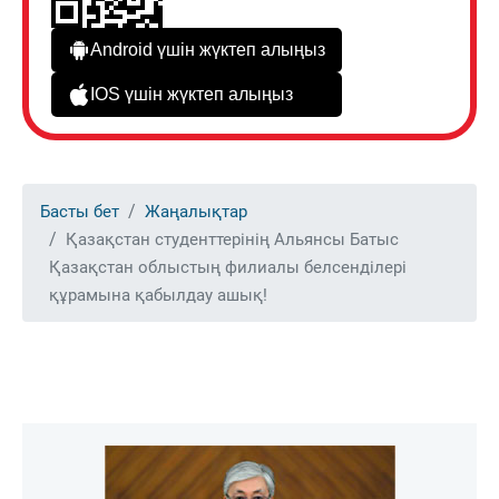
Android үшін жүктеп алыңыз
IOS үшін жүктеп алыңыз
Басты бет
Жаңалықтар
Қазақстан студенттерінің Альянсы Батыс
Қазақстан облыстың филиалы белсенділері
құрамына қабылдау ашық!