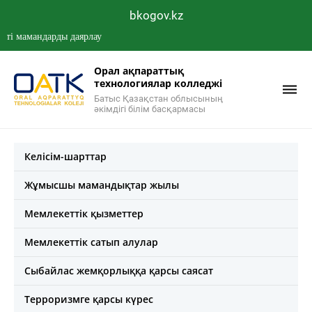
bkogov.kz
мамандарды даярлау
Орал ақпараттық
технологиялар колледжі
Батыс Қазақстан облысының
әкімдігі білім басқармасы
Келісім-шарттар
Жұмысшы мамандықтар жылы
Мемлекеттік қызметтер
Мемлекеттік сатып алулар
Сыбайлас жемқорлыққа қарсы саясат
Терроризмге қарсы күрес