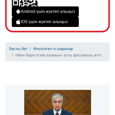
Android үшін жүктеп алыңыз
IOS үшін жүктеп алыңыз
Басты бет
Өткізілген іс-шаралар
«Мен бәрін істей аламын» атты фестиваль өтті