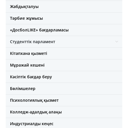
Жабдықталуы
Тәрбие жұмысы
«ДосболLIKE» бағдарламасы
Студенттік парламент
Кітапхана қызметі
Мұражай кешені
Кәсіптік бағдар беру
Бөлімшелер
Психологиялық қызмет
Колледж-адалдық алаңы
Индустриалды кеңес