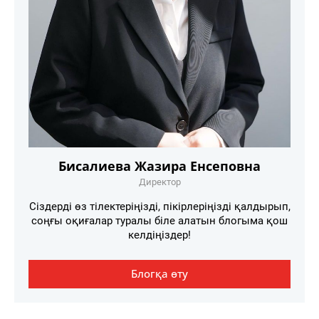
Бисалиева Жазира Енсеповна
Директор
Сіздерді өз тілектеріңізді, пікірлеріңізді қалдырып,
соңғы оқиғалар туралы біле алатын блогыма қош
келдіңіздер!
Блогқа өту