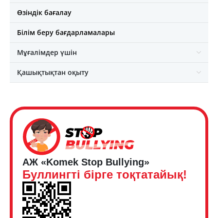
Өзіндік бағалау
Білім беру бағдарламалары
Мұғалімдер үшін
Қашықтықтан оқыту
АЖ «Komek Stop Bullying»
Буллингті бірге тоқтатайық!