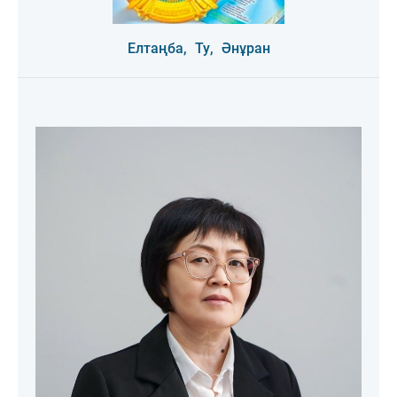
Елтаңба,
Ту,
Әнұран