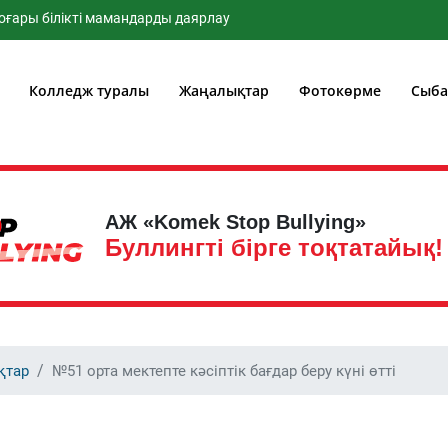
білікті мамандарды даярлау
Колледж туралы
Жаңалықтар
Фотокөрме
Сыба
АЖ «Komek Stop Bullying»
Буллингті бірге тоқтатайық!
қтар
№51 орта мектепте кәсіптік бағдар беру күні өтті