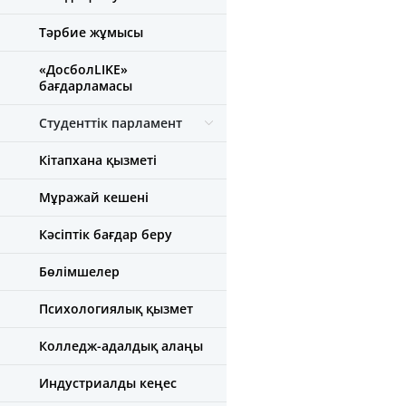
Тәрбие жұмысы
«ДосболLIKE»
бағдарламасы
Студенттік парламент
Кітапхана қызметі
Мұражай кешені
Кәсіптік бағдар беру
Бөлімшелер
Психологиялық қызмет
Колледж-адалдық алаңы
Индустриалды кеңес