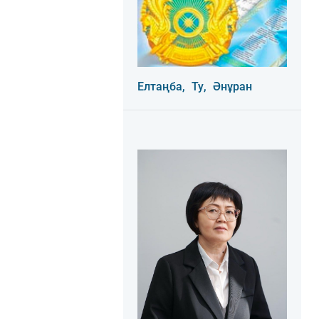
Елтаңба,
Ту,
Әнұран