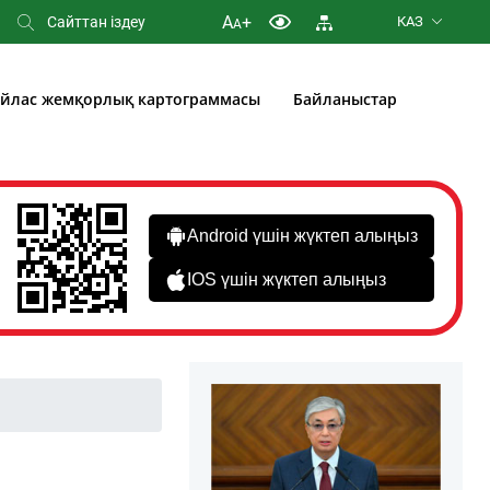
A
+
КАЗ
A
йлас жемқорлық картограммасы
Байланыстар
Android үшін жүктеп алыңыз
IOS үшін жүктеп алыңыз