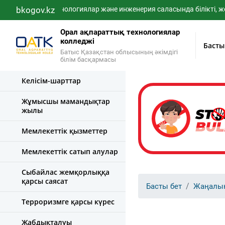
bkogov.kz
IT-технологиялар және инженерия саласында білікті, жоғары 
Орал ақпараттық технологиялар
колледжі
Басты
Батыс Қазақстан облысының әкімдігі
білім басқармасы
Келісім-шарттар
Жұмысшы мамандықтар
жылы
Мемлекеттік қызметтер
Мемлекеттік сатып алулар
Сыбайлас жемқорлыққа
қарсы саясат
Басты бет
Жаңалы
Терроризмге қарсы күрес
Жабдықталуы