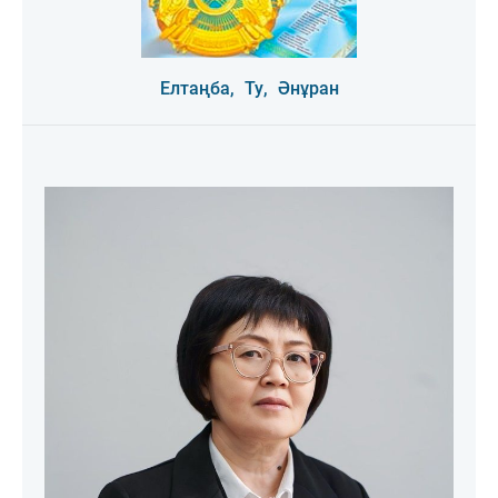
Елтаңба,
Ту,
Әнұран