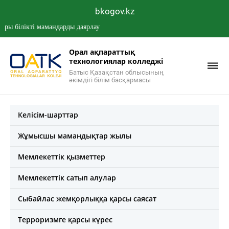
bkogov.kz
білікті мамандарды даярлау
Орал ақпараттық
технологиялар колледжі
Батыс Қазақстан облысының
әкімдігі білім басқармасы
Келісім-шарттар
Жұмысшы мамандықтар жылы
Мемлекеттік қызметтер
Мемлекеттік сатып алулар
Сыбайлас жемқорлыққа қарсы саясат
Терроризмге қарсы күрес