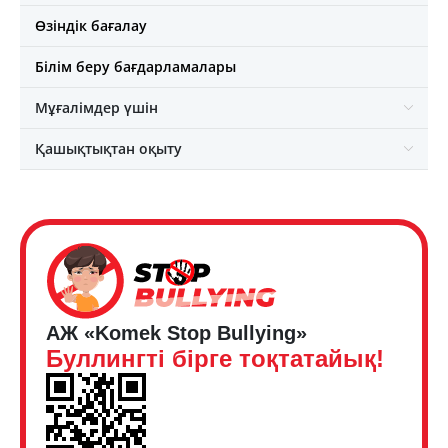
Өзіндік бағалау
Білім беру бағдарламалары
Мұғалімдер үшін
Қашықтықтан оқыту
АЖ «Komek Stop Bullying»
Буллингті бірге тоқтатайық!