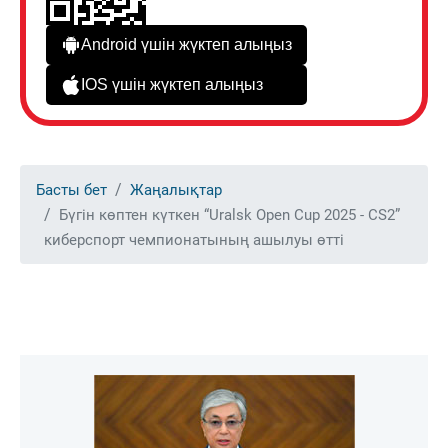
Android үшін жүктеп алыңыз
IOS үшін жүктеп алыңыз
Басты бет
Жаңалықтар
Бүгін көптен күткен “Uralsk Open Cup 2025 - CS2”
киберспорт чемпионатының ашылуы өтті