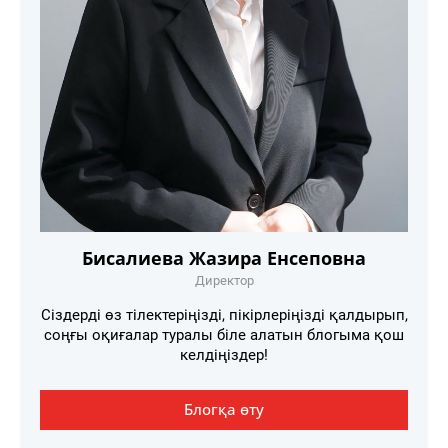
Бисалиева Жазира Енсеповна
Директор
Сіздерді өз тілектеріңізді, пікірлеріңізді қалдырып,
соңғы оқиғалар туралы біле алатын блогыма қош
келдіңіздер!
Блогқа өту