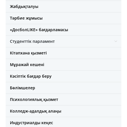
Жабдықталуы
Тәрбие жұмысы
«ДосболLIKE» бағдарламасы
Студенттік парламент
Кітапхана қызметі
Мұражай кешені
Кәсіптік бағдар беру
Бөлімшелер
Психологиялық қызмет
Колледж-адалдық алаңы
Индустриалды кеңес