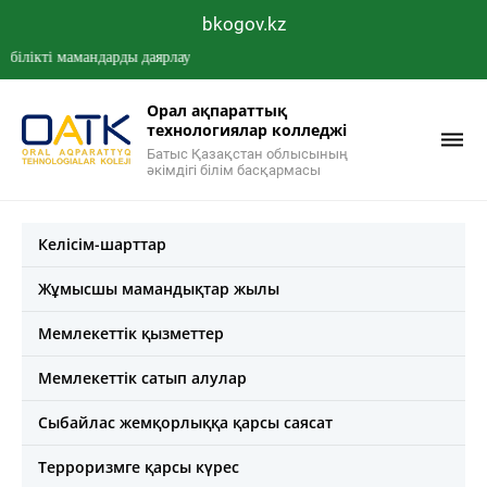
bkogov.kz
кті мамандарды даярлау
Орал ақпараттық
технологиялар колледжі
Батыс Қазақстан облысының
әкімдігі білім басқармасы
Келісім-шарттар
Жұмысшы мамандықтар жылы
Мемлекеттік қызметтер
Мемлекеттік сатып алулар
Сыбайлас жемқорлыққа қарсы саясат
Терроризмге қарсы күрес