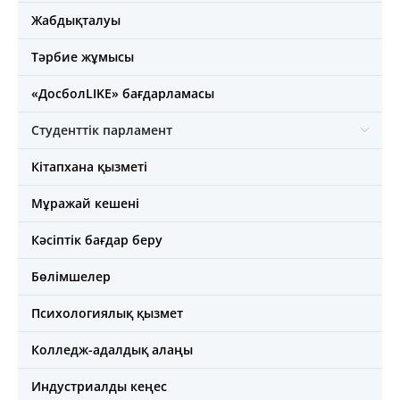
Жабдықталуы
Тәрбие жұмысы
«ДосболLIKE» бағдарламасы
Студенттік парламент
Кітапхана қызметі
Мұражай кешені
Кәсіптік бағдар беру
Бөлімшелер
Психологиялық қызмет
Колледж-адалдық алаңы
Индустриалды кеңес