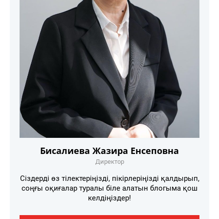
Бисалиева Жазира Енсеповна
Директор
Сіздерді өз тілектеріңізді, пікірлеріңізді қалдырып,
соңғы оқиғалар туралы біле алатын блогыма қош
келдіңіздер!