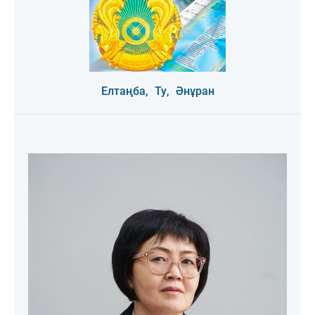
Елтаңба,
Ту,
Әнұран