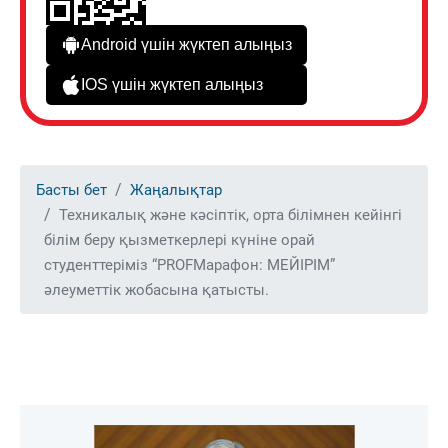
Android үшін жүктеп алыңыз
IOS үшін жүктеп алыңыз
Басты бет
Жаңалықтар
Техникалық және кәсіптік, орта білімнен кейінгі
білім беру қызметкерлері күніне орай
студенттеріміз “PROFМарафон: МЕЙІРІМ”
әлеуметтік жобасына қатысты.