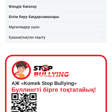
Өзіндік бағалау
Білім беру бағдарламалары
Мұғалімдер үшін
Қашықтықтан оқыту
АЖ «Komek Stop Bullying»
Буллингті бірге тоқтатайық!