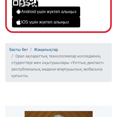
Android үшін жүктеп алыңыз
IOS үшін жүктеп алыңыз
Басты бет
Жаңалықтар
Орал ақпараттық технологиялар колледжінің
студенттері мен оқытушылары «Ұлттық диктант»
республикалық мәдени-ағартушылық жобасына
қатысты.