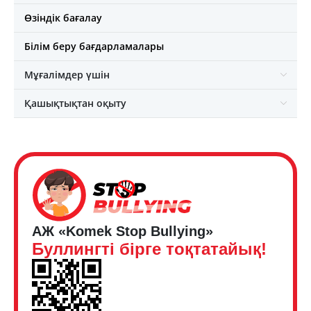
Өзіндік бағалау
Білім беру бағдарламалары
Мұғалімдер үшін
Қашықтықтан оқыту
АЖ «Komek Stop Bullying»
Буллингті бірге тоқтатайық!