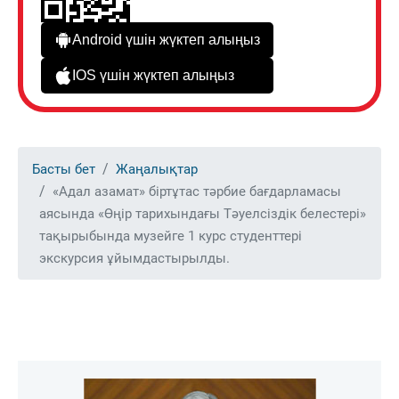
Android үшін жүктеп алыңыз
IOS үшін жүктеп алыңыз
Басты бет
Жаңалықтар
«Адал азамат» біртұтас тәрбие бағдарламасы
аясында «Өңір тарихындағы Тәуелсіздік белестері»
тақырыбында музейге 1 курс студенттері
экскурсия ұйымдастырылды.