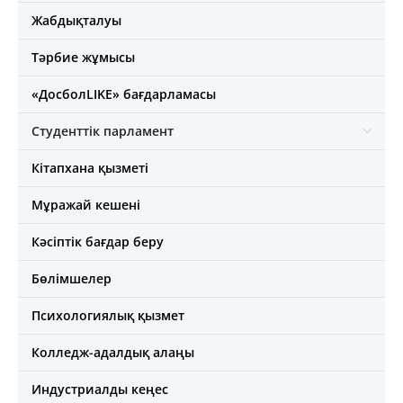
Жабдықталуы
Тәрбие жұмысы
«ДосболLIKE» бағдарламасы
Студенттік парламент
Кітапхана қызметі
Мұражай кешені
Кәсіптік бағдар беру
Бөлімшелер
Психологиялық қызмет
Колледж-адалдық алаңы
Индустриалды кеңес