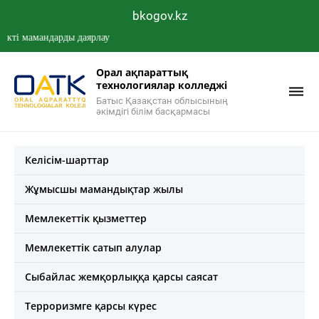
bkogov.kz
 мамандарды даярлау
Орал ақпараттық
технологиялар колледжі
Батыс Қазақстан облысының
әкімдігі білім басқармасы
Келісім-шарттар
Жұмысшы мамандықтар жылы
Мемлекеттік қызметтер
Мемлекеттік сатып алулар
Сыбайлас жемқорлыққа қарсы саясат
Терроризмге қарсы күрес