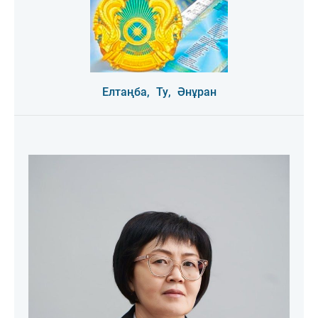
Елтаңба,
Ту,
Әнұран