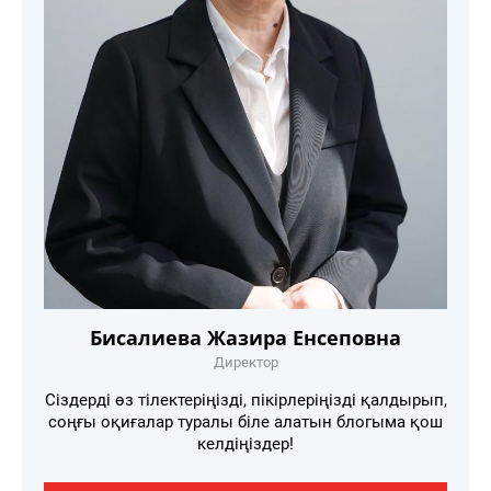
Бисалиева Жазира Енсеповна
Директор
Сіздерді өз тілектеріңізді, пікірлеріңізді қалдырып,
соңғы оқиғалар туралы біле алатын блогыма қош
келдіңіздер!