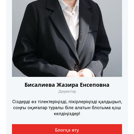
Бисалиева Жазира Енсеповна
Директор
Сіздерді өз тілектеріңізді, пікірлеріңізді қалдырып,
соңғы оқиғалар туралы біле алатын блогыма қош
келдіңіздер!
Блогқа өту