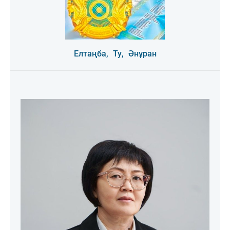
Елтаңба,
Ту,
Әнұран