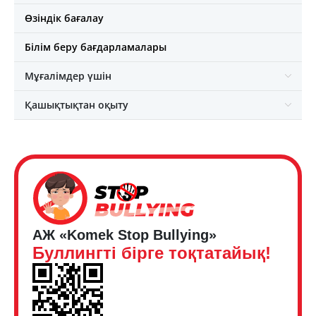
Өзіндік бағалау
Білім беру бағдарламалары
Мұғалімдер үшін
Қашықтықтан оқыту
АЖ «Komek Stop Bullying»
Буллингті бірге тоқтатайық!