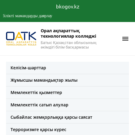
bkogov.kz
кті мамандарды даярлау
Орал ақпараттық
технологиялар колледжі
Батыс Қазақстан облысының
әкімдігі білім басқармасы
Келісім-шарттар
Жұмысшы мамандықтар жылы
Мемлекеттік қызметтер
Мемлекеттік сатып алулар
Сыбайлас жемқорлыққа қарсы саясат
Терроризмге қарсы күрес