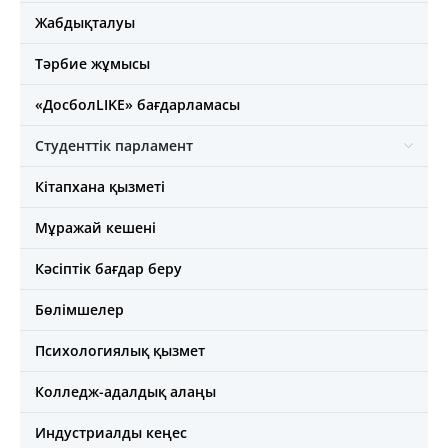
Жабдықталуы
Тәрбие жұмысы
«ДосболLIKE» бағдарламасы
Студенттік парламент
Кітапхана қызметі
Мұражай кешені
Кәсіптік бағдар беру
Бөлімшелер
Психологиялық қызмет
Колледж-адалдық алаңы
Индустриалды кеңес