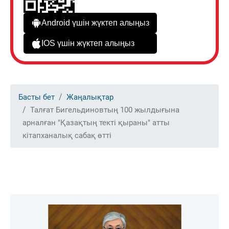
Android үшін жүктеп алыңыз
IOS үшін жүктеп алыңыз
Басты бет
Жаңалықтар
Талғат Бигельдиновтың 100 жылдығына
арналған "Қазақтың текті қыраны" атты
кітапханалық сабақ өтті