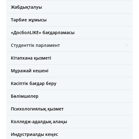
Жабдықталуы
Тәрбие жұмысы
«ДосболLIKE» бағдарламасы
Студенттік парламент
Кітапхана қызметі
Мұражай кешені
Кәсіптік бағдар беру
Бөлімшелер
Психологиялық қызмет
Колледж-адалдық алаңы
Индустриалды кеңес