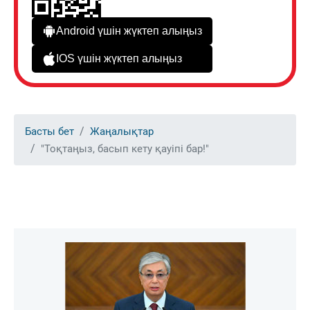
Android үшін жүктеп алыңыз
IOS үшін жүктеп алыңыз
Басты бет
Жаңалықтар
"Тоқтаңыз, басып кету қауіпі бар!"