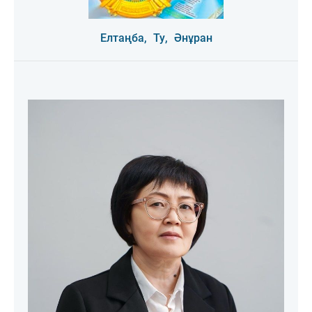
Елтаңба,
Ту,
Әнұран