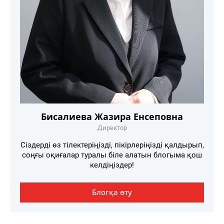
Бисалиева Жазира Енсеповна
Директор
Сіздерді өз тілектеріңізді, пікірлеріңізді қалдырып,
соңғы оқиғалар туралы біле алатын блогыма қош
келдіңіздер!
Блогқа өту