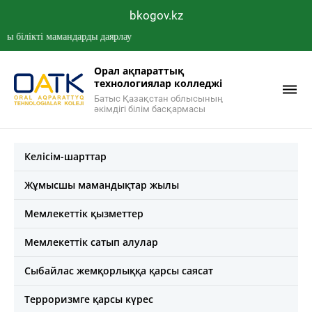
bkogov.kz
лікті мамандарды даярлау
Орал ақпараттық
технологиялар колледжі
Батыс Қазақстан облысының
әкімдігі білім басқармасы
Келісім-шарттар
Жұмысшы мамандықтар жылы
Мемлекеттік қызметтер
Мемлекеттік сатып алулар
Сыбайлас жемқорлыққа қарсы саясат
Терроризмге қарсы күрес