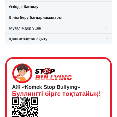
Өзіндік бағалау
Білім беру бағдарламалары
Мұғалімдер үшін
Қашықтықтан оқыту
АЖ «Komek Stop Bullying»
Буллингті бірге тоқтатайық!