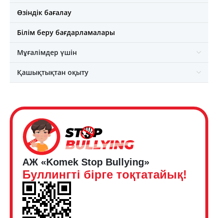
Өзіндік бағалау
Білім беру бағдарламалары
Мұғалімдер үшін
Қашықтықтан оқыту
АЖ «Komek Stop Bullying»
Буллингті бірге тоқтатайық!