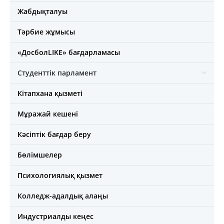
Жабдықталуы
Тәрбие жұмысы
«ДосболLIKE» бағдарламасы
Студенттік парламент
Кітапхана қызметі
Мұражай кешені
Кәсіптік бағдар беру
Бөлімшелер
Психологиялық қызмет
Колледж-адалдық алаңы
Индустриалды кеңес