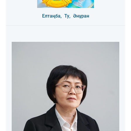
Елтаңба,
Ту,
Әнұран