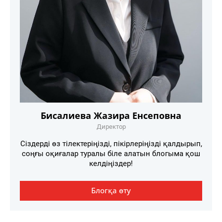
Бисалиева Жазира Енсеповна
Директор
Сіздерді өз тілектеріңізді, пікірлеріңізді қалдырып,
соңғы оқиғалар туралы біле алатын блогыма қош
келдіңіздер!
Блогқа өту