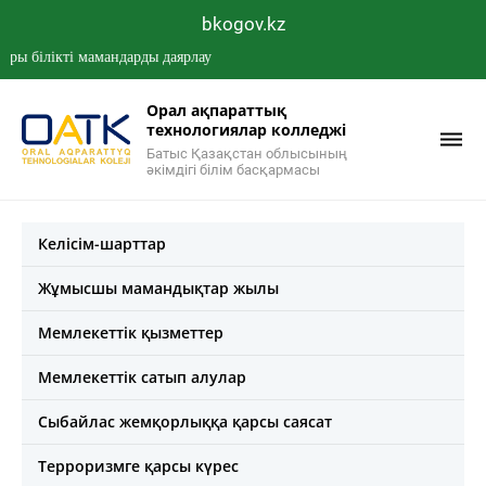
bkogov.kz
ілікті мамандарды даярлау
Орал ақпараттық
технологиялар колледжі
Батыс Қазақстан облысының
әкімдігі білім басқармасы
Келісім-шарттар
Жұмысшы мамандықтар жылы
Мемлекеттік қызметтер
Мемлекеттік сатып алулар
Сыбайлас жемқорлыққа қарсы саясат
Терроризмге қарсы күрес