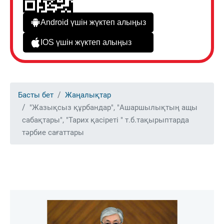
Android үшін жүктеп алыңыз
IOS үшін жүктеп алыңыз
Басты бет
Жаңалықтар
"Жазықсыз құрбандар", "Ашаршылықтың ащы
сабақтары", "Тарих қасіреті " т.б.тақырыптарда
тәрбие сағаттары