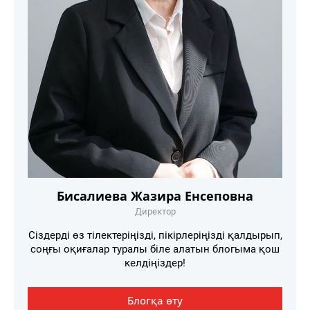
Бисалиева Жазира Енсеповна
Директор
Сіздерді өз тілектеріңізді, пікірлеріңізді қалдырып,
соңғы оқиғалар туралы біле алатын блогыма қош
келдіңіздер!
Блогқа өту