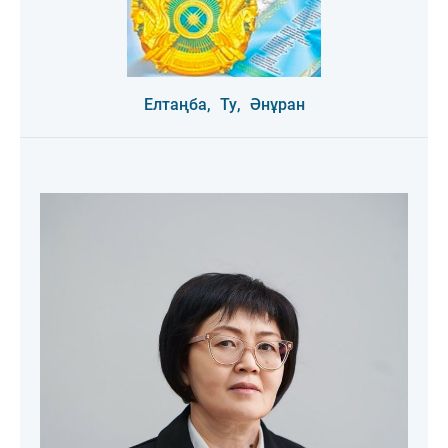
Елтаңба,
Ту,
Әнұран