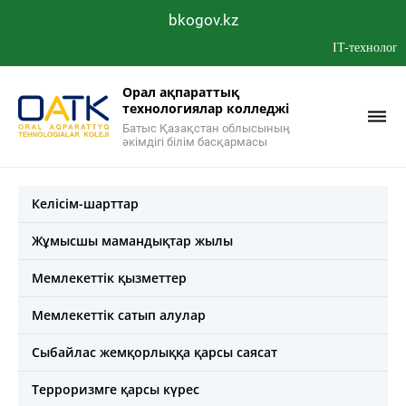
bkogov.kz
IT-технологиялар ж
Орал ақпараттық
технологиялар колледжі
Батыс Қазақстан облысының
әкімдігі білім басқармасы
Келісім-шарттар
Жұмысшы мамандықтар жылы
Мемлекеттік қызметтер
Мемлекеттік сатып алулар
Сыбайлас жемқорлыққа қарсы саясат
Терроризмге қарсы күрес