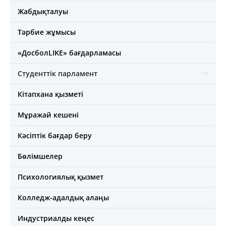
Жабдықталуы
Тәрбие жұмысы
«ДосболLIKE» бағдарламасы
Студенттік парламент
Кітапхана қызметі
Мұражай кешені
Кәсіптік бағдар беру
Бөлімшелер
Психологиялық қызмет
Колледж-адалдық алаңы
Индустриалды кеңес