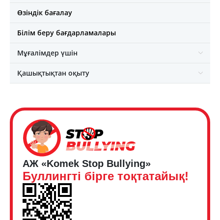
Өзіндік бағалау
Білім беру бағдарламалары
Мұғалімдер үшін
Қашықтықтан оқыту
АЖ «Komek Stop Bullying»
Буллингті бірге тоқтатайық!