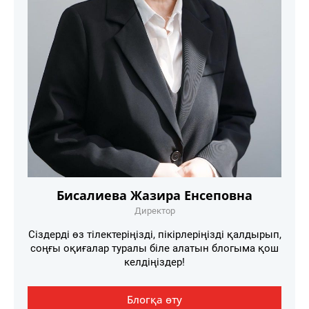
Бисалиева Жазира Енсеповна
Директор
Сіздерді өз тілектеріңізді, пікірлеріңізді қалдырып,
соңғы оқиғалар туралы біле алатын блогыма қош
келдіңіздер!
Блогқа өту