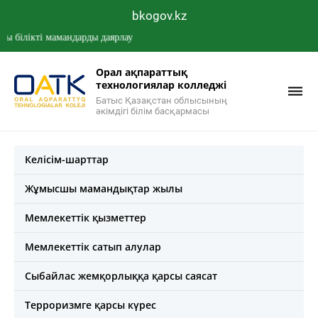
bkogov.kz
лікті мамандарды даярлау
Орал ақпараттық
технологиялар колледжі
Батыс Қазақстан облысының
әкімдігі білім басқармасы
Келісім-шарттар
Жұмысшы мамандықтар жылы
Мемлекеттік қызметтер
Мемлекеттік сатып алулар
Сыбайлас жемқорлыққа қарсы саясат
Терроризмге қарсы күрес