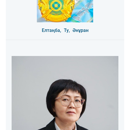
Елтаңба,
Ту,
Әнұран