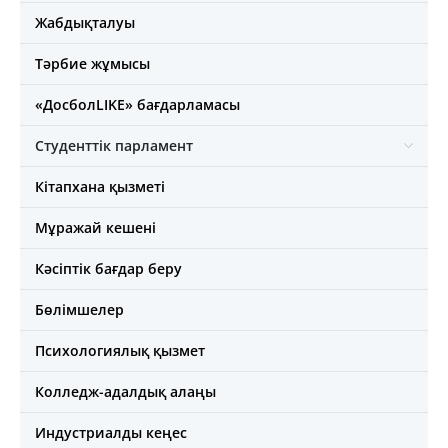
Жабдықталуы
Тәрбие жұмысы
«ДосболLIKE» бағдарламасы
Студенттік парламент
Кітапхана қызметі
Мұражай кешені
Кәсіптік бағдар беру
Бөлімшелер
Психологиялық қызмет
Колледж-адалдық алаңы
Индустриалды кеңес