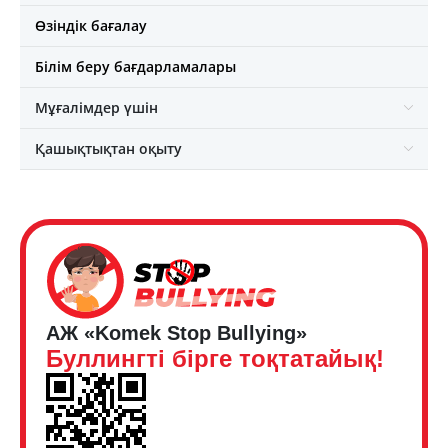
Өзіндік бағалау
Білім беру бағдарламалары
Мұғалімдер үшін
Қашықтықтан оқыту
АЖ «Komek Stop Bullying»
Буллингті бірге тоқтатайық!