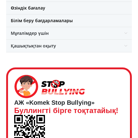
Өзіндік бағалау
Білім беру бағдарламалары
Мұғалімдер үшін
Қашықтықтан оқыту
АЖ «Komek Stop Bullying»
Буллингті бірге тоқтатайық!