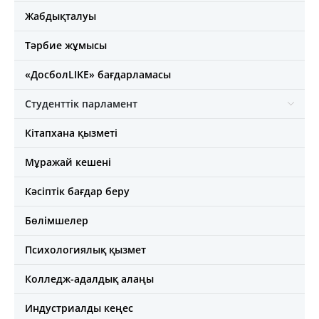
Жабдықталуы
Тәрбие жұмысы
«ДосболLIKE» бағдарламасы
Студенттік парламент
Кітапхана қызметі
Мұражай кешені
Кәсіптік бағдар беру
Бөлімшелер
Психологиялық қызмет
Колледж-адалдық алаңы
Индустриалды кеңес