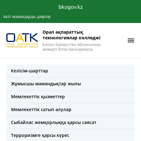
bkogov.kz
і мамандарды даярлау
Орал ақпараттық
технологиялар колледжі
Батыс Қазақстан облысының
әкімдігі білім басқармасы
Келісім-шарттар
Жұмысшы мамандықтар жылы
Мемлекеттік қызметтер
Мемлекеттік сатып алулар
Сыбайлас жемқорлыққа қарсы саясат
Терроризмге қарсы күрес