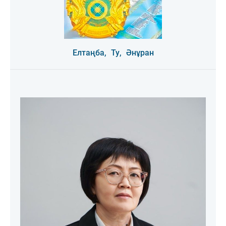
Елтаңба,
Ту,
Әнұран