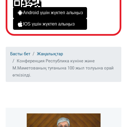
Android үшін жүктеп алыңыз
IOS үшін жүктеп алыңыз
Басты бет
Жаңалықтар
Конференция Республика күніне және
М.Мәметованың туғанына 100 жыл толуына орай
өткізілді.