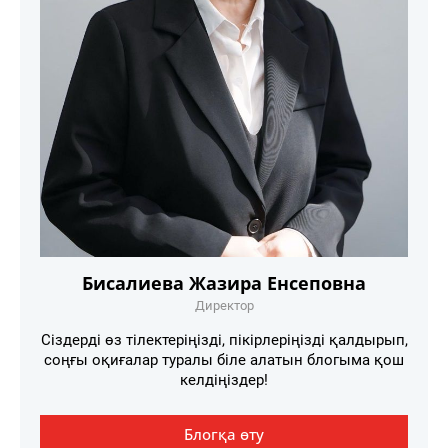
Бисалиева Жазира Енсеповна
Директор
Сіздерді өз тілектеріңізді, пікірлеріңізді қалдырып,
соңғы оқиғалар туралы біле алатын блогыма қош
келдіңіздер!
Блогқа өту