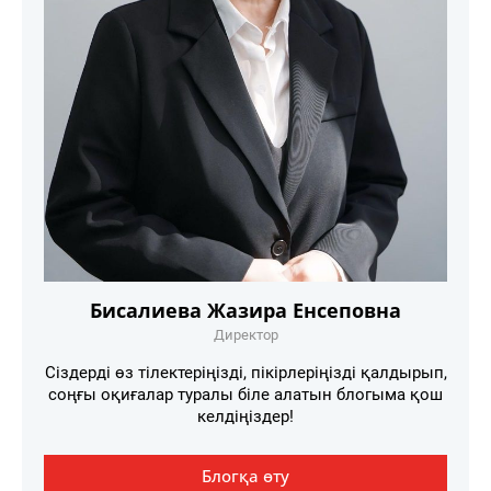
Бисалиева Жазира Енсеповна
Директор
Сіздерді өз тілектеріңізді, пікірлеріңізді қалдырып,
соңғы оқиғалар туралы біле алатын блогыма қош
келдіңіздер!
Блогқа өту