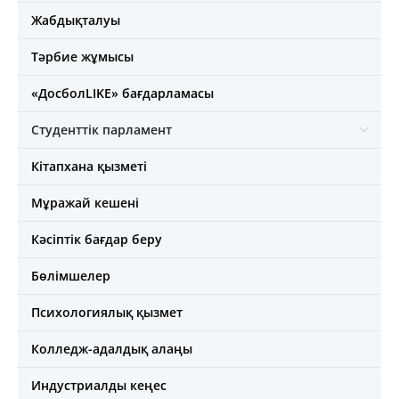
Жабдықталуы
Тәрбие жұмысы
«ДосболLIKE» бағдарламасы
Студенттік парламент
Кітапхана қызметі
Мұражай кешені
Кәсіптік бағдар беру
Бөлімшелер
Психологиялық қызмет
Колледж-адалдық алаңы
Индустриалды кеңес