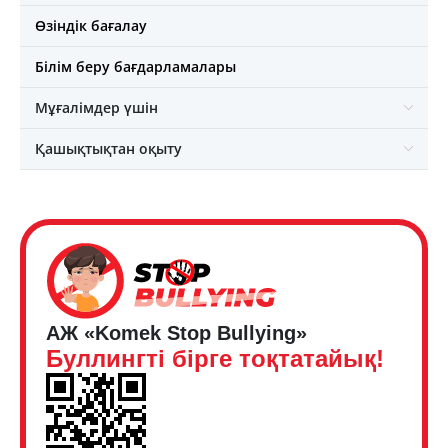
Өзіндік бағалау
Білім беру бағдарламалары
Мұғалімдер үшін
Қашықтықтан оқыту
АЖ «Komek Stop Bullying»
Буллингті бірге тоқтатайық!