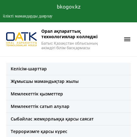
bkogov.kz
ті мамандарды даярлау
Орал ақпараттық
технологиялар колледжі
Батыс Қазақстан облысының
әкімдігі білім басқармасы
Келісім-шарттар
Жұмысшы мамандықтар жылы
Мемлекеттік қызметтер
Мемлекеттік сатып алулар
Сыбайлас жемқорлыққа қарсы саясат
Терроризмге қарсы күрес