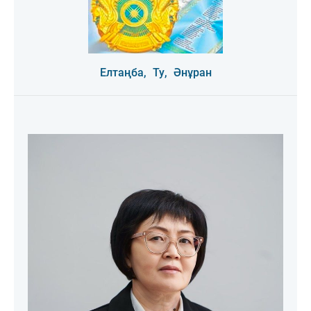
Елтаңба,
Ту,
Әнұран