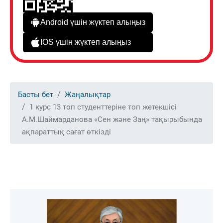
Android үшін жүктеп алыңыз
IOS үшін жүктеп алыңыз
Басты бет
Жаңалықтар
1 курс 13 топ студенттеріне топ жетекшісі
А.М.Шаймарданова «Сен және Заң» тақырыбында
ақпараттық сағат өткізді