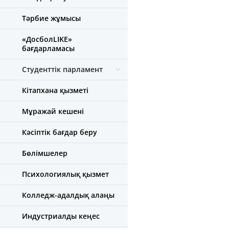
Тәрбие жұмысы
«ДосболLIKE»
бағдарламасы
Студенттік парламент
Кітапхана қызметі
Мұражай кешені
Кәсіптік бағдар беру
Бөлімшелер
Психологиялық қызмет
Колледж-адалдық алаңы
Индустриалды кеңес