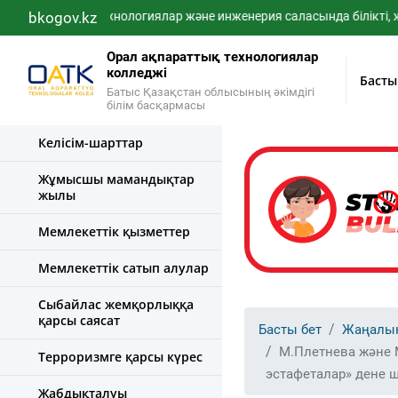
bkogov.kz
IT-технологиялар және инженерия саласында білікті, жоғар
Орал ақпараттық технологиялар
колледжі
Басты
Батыс Қазақстан облысының әкімдігі
білім басқармасы
Келісім-шарттар
Жұмысшы мамандықтар
жылы
Мемлекеттік қызметтер
Мемлекеттік сатып алулар
Сыбайлас жемқорлыққа
қарсы саясат
Басты бет
Жаңалы
М.Плетнева және 
Терроризмге қарсы күрес
эстафеталар» дене 
Жабдықталуы