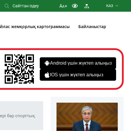
A
+
КАЗ
A
йлас жемқорлық картограммасы
Байланыстар
Android үшін жүктеп алыңыз
IOS үшін жүктеп алыңыз
ері бар спорттық