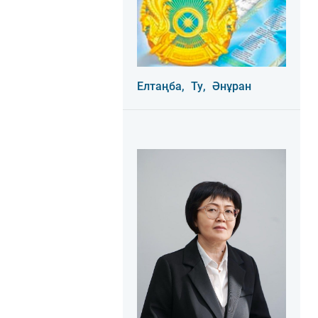
Елтаңба,
Ту,
Әнұран