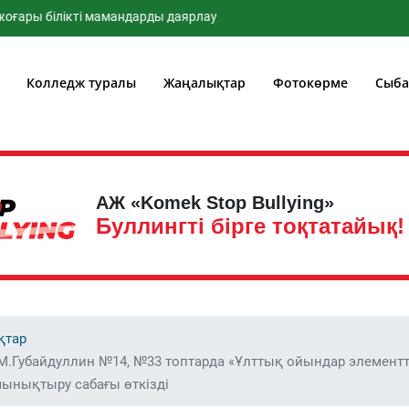
ы білікті мамандарды даярлау
Колледж туралы
Жаңалықтар
Фотокөрме
Сыба
АЖ «Komek Stop Bullying»
Буллингті бірге тоқтатайық!
қтар
М.Губайдуллин №14, №33 топтарда «Ұлттық ойындар элементт
шынықтыру сабағы өткізді