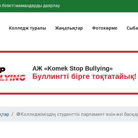
кті мамандарды даярлау
Колледж туралы
Жаңалықтар
Фотокөрме
Сыба
АЖ «Komek Stop Bullying»
Буллингті бірге тоқтатайық!
қтар
🚫Колледжіміздің студенттік парламент өзін-өзі басқ