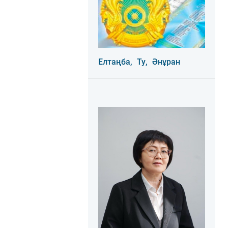
Елтаңба,
Ту,
Әнұран