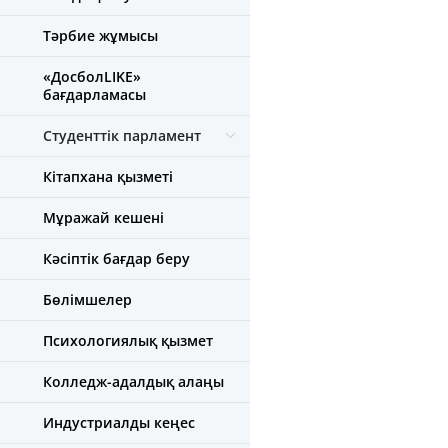
Тәрбие жұмысы
«ДосболLIKE»
бағдарламасы
Студенттік парламент
Кітапхана қызметі
Мұражай кешені
Кәсіптік бағдар беру
Бөлімшелер
Психологиялық қызмет
Колледж-адалдық алаңы
Индустриалды кеңес