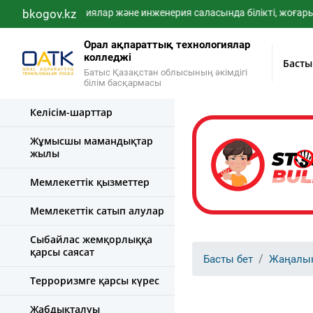
IT-технологиялар және инженерия саласында білікті, жоғары білі
bkogov.kz
Орал ақпараттық технологиялар
колледжі
Басты
Батыс Қазақстан облысының әкімдігі
білім басқармасы
Келісім-шарттар
Жұмысшы мамандықтар
жылы
Мемлекеттік қызметтер
Мемлекеттік сатып алулар
Сыбайлас жемқорлыққа
қарсы саясат
Басты бет
Жаңалы
Терроризмге қарсы күрес
Жабдықталуы