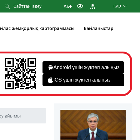
A
+
КАЗ
A
йлас жемқорлық картограммасы
Байланыстар
Android үшін жүктеп алыңыз
IOS үшін жүктеп алыңыз
ару ұйымы