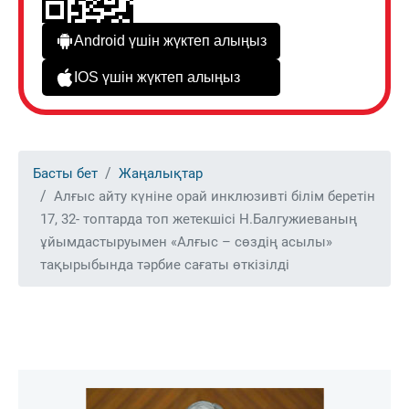
Android үшін жүктеп алыңыз
IOS үшін жүктеп алыңыз
Басты бет
Жаңалықтар
Алғыс айту күніне орай инклюзивті білім беретін
17, 32- топтарда топ жетекшісі Н.Балгужиеваның
ұйымдастыруымен «Алғыс – сөздің асылы»
тақырыбында тәрбие сағаты өткізілді