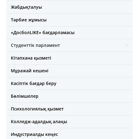
Жабдықталуы
Тәрбие жұмысы
«ДосболLIKE» бағдарламасы
Студенттік парламент
Кітапхана қызметі
Мұражай кешені
Кәсіптік бағдар беру
Бөлімшелер
Психологиялық қызмет
Колледж-адалдық алаңы
Индустриалды кеңес