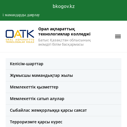
bkogov.kz
мандарды даярлау
Орал ақпараттық
технологиялар колледжі
Батыс Қазақстан облысының
әкімдігі білім басқармасы
Келісім-шарттар
Жұмысшы мамандықтар жылы
Мемлекеттік қызметтер
Мемлекеттік сатып алулар
Сыбайлас жемқорлыққа қарсы саясат
Терроризмге қарсы күрес