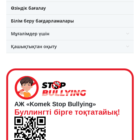
Өзіндік бағалау
Білім беру бағдарламалары
Мұғалімдер үшін
Қашықтықтан оқыту
АЖ «Komek Stop Bullying»
Буллингті бірге тоқтатайық!