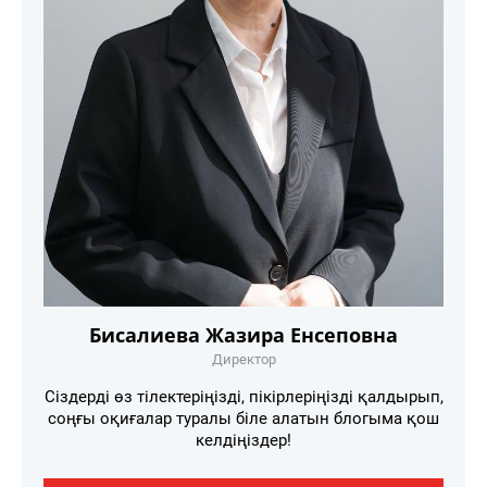
Бисалиева Жазира Енсеповна
Директор
Сіздерді өз тілектеріңізді, пікірлеріңізді қалдырып,
соңғы оқиғалар туралы біле алатын блогыма қош
келдіңіздер!