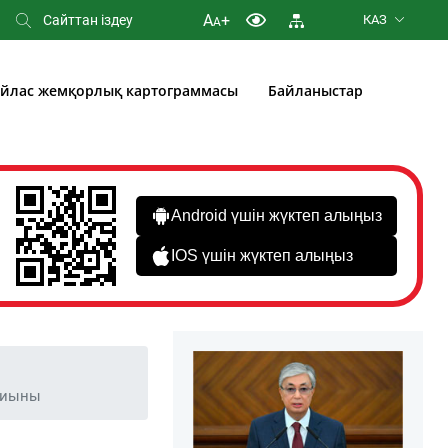
A
+
КАЗ
A
йлас жемқорлық картограммасы
Байланыстар
Android үшін жүктеп алыңыз
IOS үшін жүктеп алыңыз
жиыны