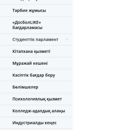
Тәрбие жұмысы
«ДосболLIKE»
бағдарламасы
Студенттік парламент
Кітапхана қызметі
Мұражай кешені
Кәсіптік бағдар беру
Бөлімшелер
Психологиялық қызмет
Колледж-адалдық алаңы
Индустриалды кеңес