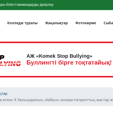
лікті мамандарды даярлау
Колледж туралы
Жаңалықтар
Фотокөрме
Сыба
АЖ «Komek Stop Bullying»
Буллингті бірге тоқтатайық!
қтар
 өткен Х Халықаралық «Айбын» әскери-патриоттық жастар 