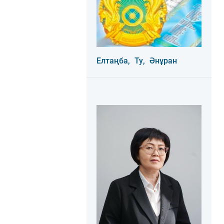
Елтаңба,
Ту,
Әнұран