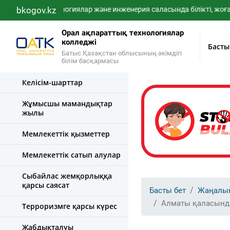
IT-технологиялар және инженерия саласында білікті, жоғары бі
bkogov.kz
Орал ақпараттық технологиялар
колледжі
Басты
Батыс Қазақстан облысының әкімдігі
білім басқармасы
Келісім-шарттар
Жұмысшы мамандықтар
жылы
Мемлекеттік қызметтер
Мемлекеттік сатып алулар
Сыбайлас жемқорлыққа
қарсы саясат
Басты бет
Жаңалы
Алматы қаласында
Терроризмге қарсы күрес
Жабдықталуы