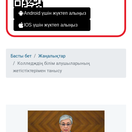
Android үшін жүктеп алыңыз
IOS үшін жүктеп алыңыз
Басты бет
Жаңалықтар
Колледждің білім алушыларының
жетістіктерімен танысу