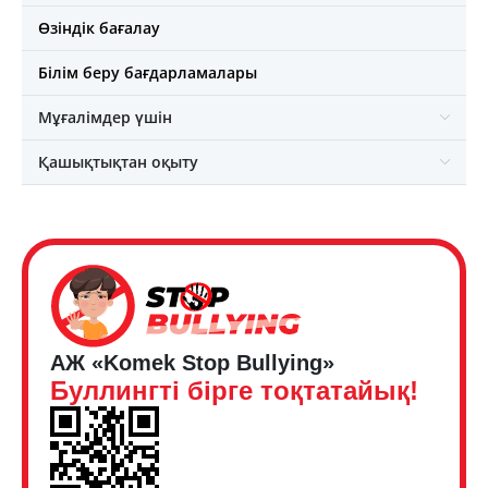
Өзіндік бағалау
Білім беру бағдарламалары
Мұғалімдер үшін
Қашықтықтан оқыту
АЖ «Komek Stop Bullying»
Буллингті бірге тоқтатайық!