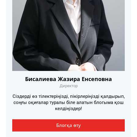
Бисалиева Жазира Енсеповна
Директор
Сіздерді өз тілектеріңізді, пікірлеріңізді қалдырып,
соңғы оқиғалар туралы біле алатын блогыма қош
келдіңіздер!
Блогқа өту