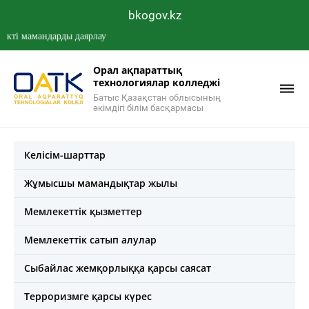
bkogov.kz
 мамандарды даярлау
Орал ақпараттық
технологиялар колледжі
Батыс Қазақстан облысының
әкімдігі білім басқармасы
Келісім-шарттар
Жұмысшы мамандықтар жылы
Мемлекеттік қызметтер
Мемлекеттік сатып алулар
Сыбайлас жемқорлыққа қарсы саясат
Терроризмге қарсы күрес