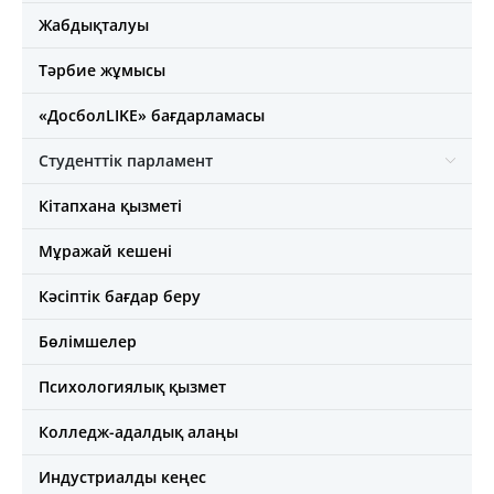
Жабдықталуы
Тәрбие жұмысы
«ДосболLIKE» бағдарламасы
Студенттік парламент
Кітапхана қызметі
Мұражай кешені
Кәсіптік бағдар беру
Бөлімшелер
Психологиялық қызмет
Колледж-адалдық алаңы
Индустриалды кеңес