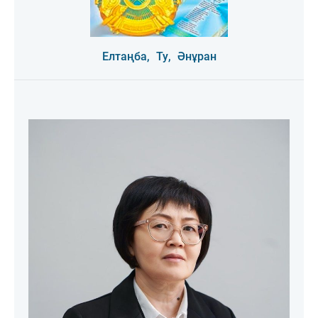
Елтаңба,
Ту,
Әнұран