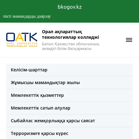
bkogov.kz
і мамандарды даярлау
Орал ақпараттық
технологиялар колледжі
Батыс Қазақстан облысының
әкімдігі білім басқармасы
Келісім-шарттар
Жұмысшы мамандықтар жылы
Мемлекеттік қызметтер
Мемлекеттік сатып алулар
Сыбайлас жемқорлыққа қарсы саясат
Терроризмге қарсы күрес