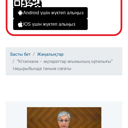
Android үшін жүктеп алыңыз
IOS үшін жүктеп алыңыз
Басты бет
Жаңалықтар
“Кітапхана – ақпараттар ағымының орталығы”
тақырыбында таным сағаты