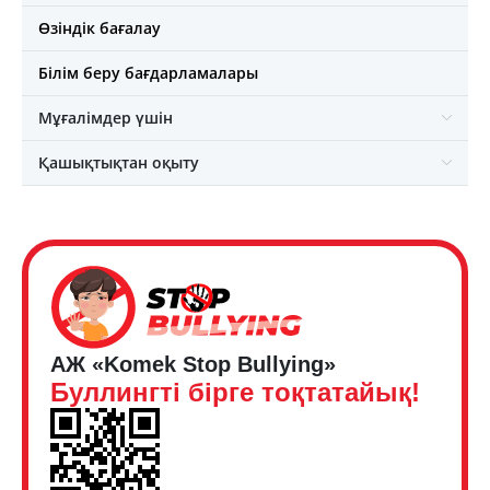
Өзіндік бағалау
Білім беру бағдарламалары
Мұғалімдер үшін
Қашықтықтан оқыту
АЖ «Komek Stop Bullying»
Буллингті бірге тоқтатайық!