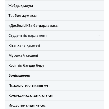
Жабдықталуы
Тәрбие жұмысы
«ДосболLIKE» бағдарламасы
Студенттік парламент
Кітапхана қызметі
Мұражай кешені
Кәсіптік бағдар беру
Бөлімшелер
Психологиялық қызмет
Колледж-адалдық алаңы
Индустриалды кеңес