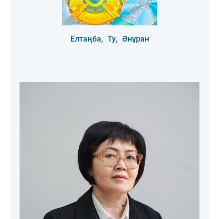
Елтаңба,
Ту,
Әнұран