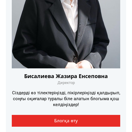
Бисалиева Жазира Енсеповна
Директор
Сіздерді өз тілектеріңізді, пікірлеріңізді қалдырып,
соңғы оқиғалар туралы біле алатын блогыма қош
келдіңіздер!
Блогқа өту