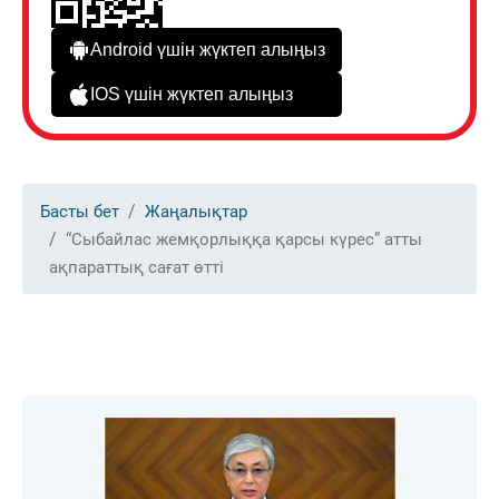
Android үшін жүктеп алыңыз
IOS үшін жүктеп алыңыз
Басты бет
Жаңалықтар
“Сыбайлас жемқорлыққа қарсы күрес” атты
ақпараттық сағат өтті