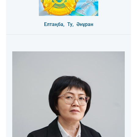
Елтаңба,
Ту,
Әнұран