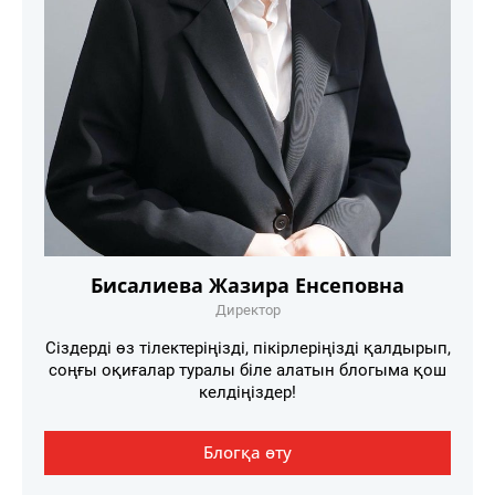
Бисалиева Жазира Енсеповна
Директор
Сіздерді өз тілектеріңізді, пікірлеріңізді қалдырып,
соңғы оқиғалар туралы біле алатын блогыма қош
келдіңіздер!
Блогқа өту