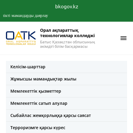
bkogov.kz
 мамандарды даярлау
Орал ақпараттық
технологиялар колледжі
Батыс Қазақстан облысының
әкімдігі білім басқармасы
Келісім-шарттар
Жұмысшы мамандықтар жылы
Мемлекеттік қызметтер
Мемлекеттік сатып алулар
Сыбайлас жемқорлыққа қарсы саясат
Терроризмге қарсы күрес