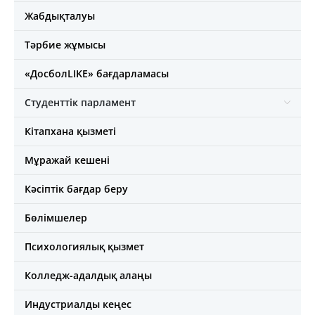
Жабдықталуы
Тәрбие жұмысы
«ДосболLIKE» бағдарламасы
Студенттік парламент
Кітапхана қызметі
Мұражай кешені
Кәсіптік бағдар беру
Бөлімшелер
Психологиялық қызмет
Колледж-адалдық алаңы
Индустриалды кеңес