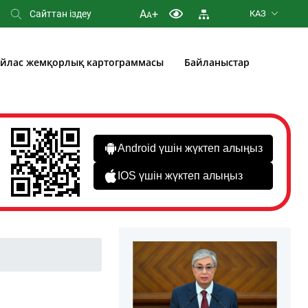
A
+
КАЗ
A
йлас жемқорлық картограммасы
Байланыстар
Android үшін жүктеп алыңыз
IOS үшін жүктеп алыңыз