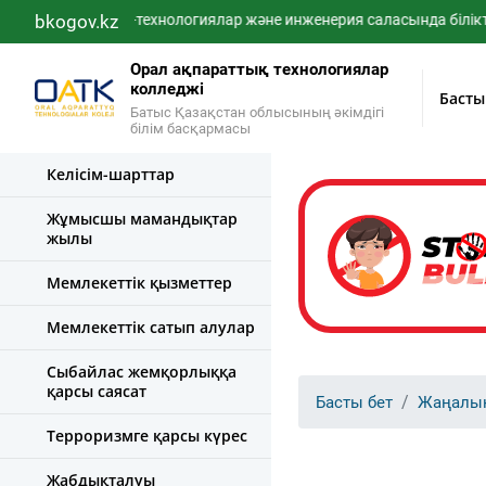
bkogov.kz
IT-технологиялар және инженерия саласында білікті, жо
Орал ақпараттық технологиялар
колледжі
Басты
Батыс Қазақстан облысының әкімдігі
білім басқармасы
Келісім-шарттар
Жұмысшы мамандықтар
жылы
Мемлекеттік қызметтер
Мемлекеттік сатып алулар
Сыбайлас жемқорлыққа
қарсы саясат
Басты бет
Жаңалы
Терроризмге қарсы күрес
Жабдықталуы