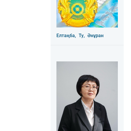
Елтаңба,
Ту,
Әнұран