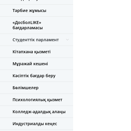
Тәрбие жұмысы
«ДосболLIKE»
бағдарламасы
Студенттік парламент
Кітапхана қызметі
Мұражай кешені
Кәсіптік бағдар беру
Бөлімшелер
Психологиялық қызмет
Колледж-адалдық алаңы
Индустриалды кеңес