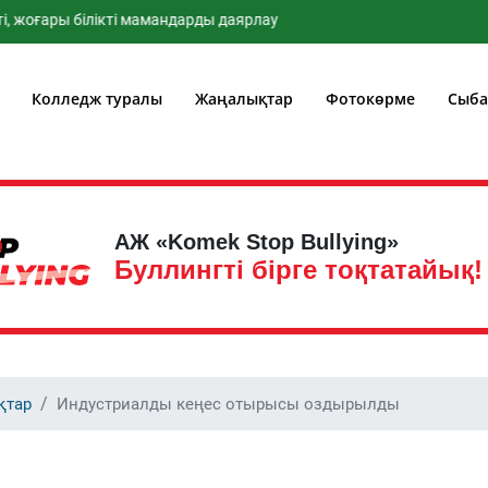
ғары білікті мамандарды даярлау
Колледж туралы
Жаңалықтар
Фотокөрме
Сыба
АЖ «Komek Stop Bullying»
Буллингті бірге тоқтатайық!
қтар
Индустриалды кеңес отырысы оздырылды