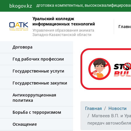
bkogov.kz
Подготовка компетентных, высококвалифицированных спе
Уральский колледж
информационных технологий
Главн
Управления образования акимата
Западно-Казахстанской области
Договора
Год рабочих профессии
Государственные услуги
Государственные закупки
Антикоррупционная
политика
Главная
Новости
Борьба с терроризмом
Матвеев В.П. и Ур
передач автомобиля
Оснащение