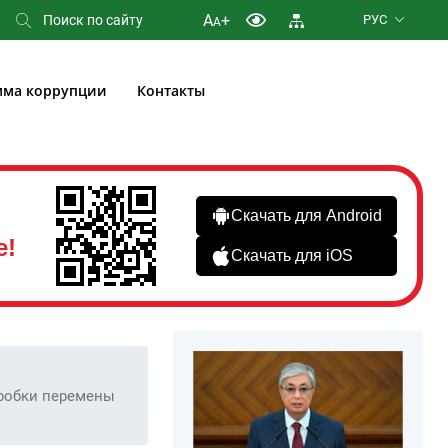
A
+
РУС
A
мма коррупции
Контакты
Скачать для Android
е!
Скачать для iOS
коробки перемены