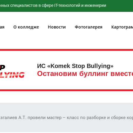
циалистов в сфере IT-технологий и инженерии
ая
О колледже
Новости
Фотогалерея
Картогра
ИС «Komek Stop Bullying»
Остановим буллинг вмест
азгалиев А.Т. провели мастер – класс по разборке и сборке 