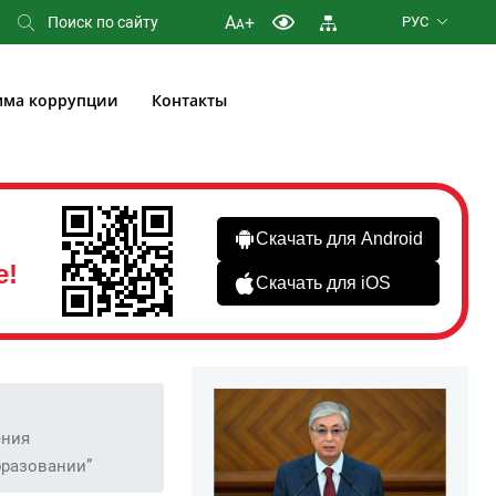
A
+
РУС
A
мма коррупции
Контакты
Скачать для Android
е!
Скачать для iOS
ения
бразовании”