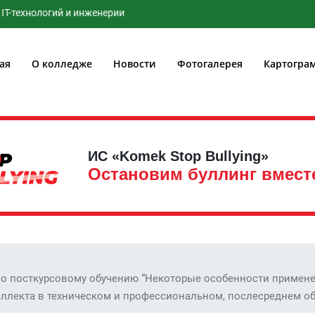
нологий и инженерии
ая
О колледже
Новости
Фотогалерея
Картогра
ИС «Komek Stop Bullying»
Остановим буллинг вмест
о посткурсовому обучению “Некоторые особенности примен
еллекта в техническом и профессиональном, послесреднем о